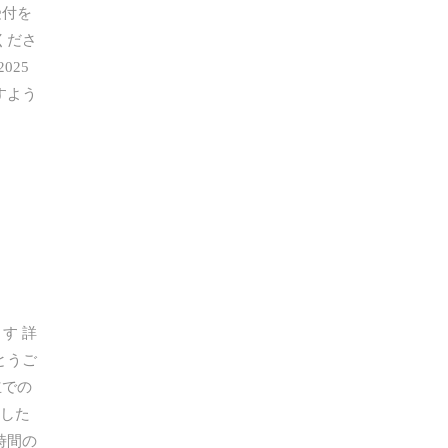
受付を
くださ
025
すよう
す 詳
とうご
立での
した
時間の