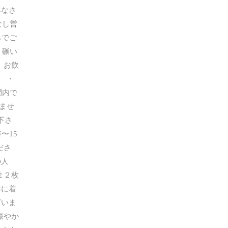
みなさ
なし営
みでご
く碾い
 お飲
0 ・
間内で
ませ
下さ
〜15
ださ
の人
ま２枚
に着
いま
賑やか