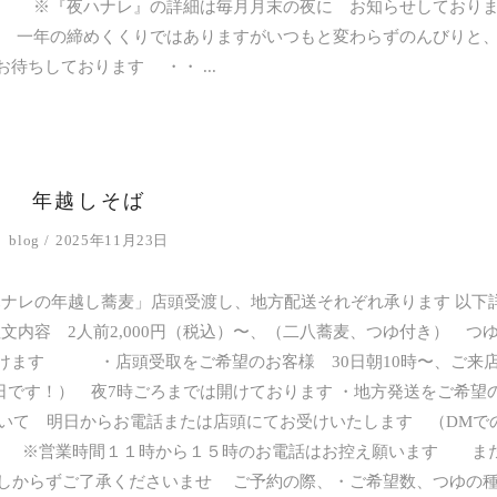
… ※『夜ハナレ』の詳細は毎月月末の夜に お知らせしてお
 一年の締めくくりではありますがいつもと変わらずのんびりと
お待ちしております ・・
年越しそば
blog
2025年11月23日
「ハナレの年越し蕎麦」店頭受渡し、地方配送それぞれ承ります 以下
内容 2人前2,000円（税込）〜、（二八蕎麦、つゆ付き） つ
けます ・店頭受取をご希望のお客様 30日朝10時〜、ご来
日です！） 夜7時ごろまでは開けております ・地方発送をご希望
ついて 明日からお電話または店頭にてお受けいたします （DMで
） ※営業時間１１時から１５時のお電話はお控え願います ま
しからずご了承くださいませ ご予約の際、・ご希望数、つゆの