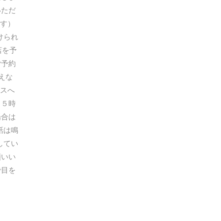
いただ
す）
けられ
店を予
ご予約
えな
スへ
１５時
場合は
話は鳴
してい
願いい
で目を