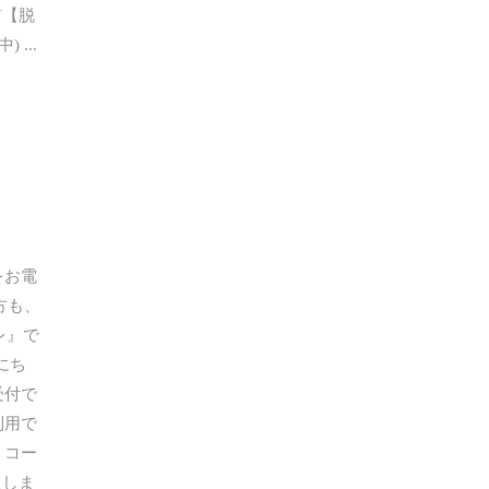
前【脱
中)
をお電
方も、
レ』で
にち
受付で
利用で
 コー
たしま