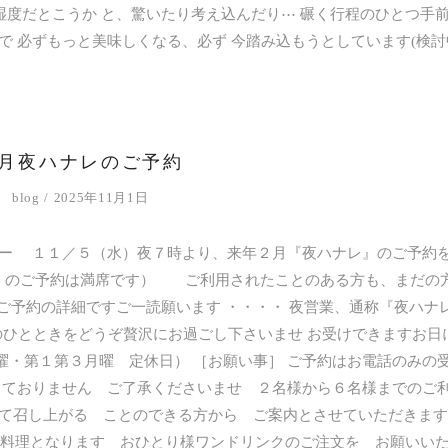
湿度だとこうか と、驚いたり考え込んだり⋯ 碾く行程のひとつ手
で 必ずもっと美味しくなる、必ず 今踏み込もうとしています(検討
月夜ハナレのご予約
blog
2025年11月1日
すー １１／５（水）夜７時より、来年２月『夜ハナレ』のご予約
』のご予約は満席です） ご利用されたことのある方も、まだの
ご予約の詳細ですご一読願います ・・・・ 夜営業、通称『夜ハナ
ひとときをどうぞ贅沢にお過ごし下さいませ お受けできますお日
・第１第３月曜 定休日） ［お願い事］ ご予約はお電話のみの
しておりません ご了承くださいませ ２名様から６名様までのご
て召し上がる ことのできる方から ご案内とさせていただきます
お料理となります おひとり様ワンドリンクのご注文を お願いい