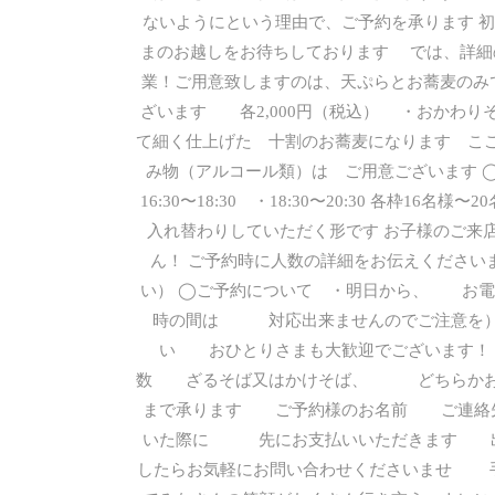
ないようにという理由で、ご予約を承ります 
まのお越しをお待ちしております では、詳細
業！ご用意致しますのは、天ぷらとお蕎麦のみ
ざいます 各2,000円（税込） ・おかわり
て細く仕上げた 十割のお蕎麦になります こ
み物（アルコール類）は ご用意ございます ◯ご案内時間
16:30〜18:30 ・18:30〜20:30 各
入れ替わりしていただく形です お子様のご来
ん！ ご予約時に人数の詳細をお伝えください
い） ◯ご予約について ・明日から、 お電
時の間は 対応出来ませんのでご注意を）
い おひとりさまも大歓迎でございます
数 ざるそば又はかけそば、 どちらかお
まで承ります ご予約様のお名前 ご連絡
いた際に 先にお支払いいただきます 出
したらお気軽にお問い合わせくださいませ 手打