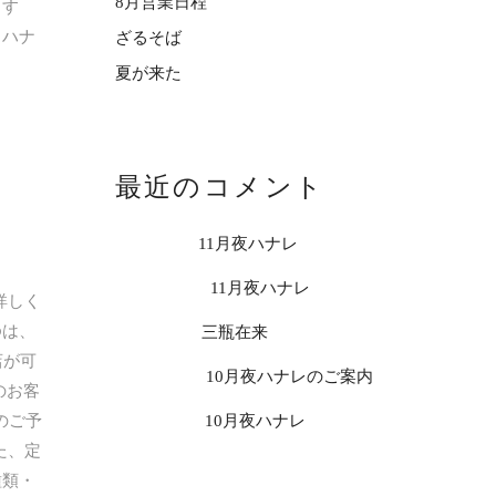
8月営業日程
ります
、ハナ
ざるそば
夏が来た
最近のコメント
usp_troi
on
11月夜ハナレ
usp_umoi
on
11月夜ハナレ
詳しく
ゆは、
usp_oioi
on
三瓶在来
店が可
usp_mtoi
on
10月夜ハナレのご案内
のお客
のご予
usp_anoi
on
10月夜ハナレ
た、定
種類・