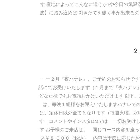
す 産地によってこんなに違うか?や今日の気温
皮】に踏み込めば 剥きたてを碾く事が出来るの
２
・ ー２月『夜ハナレ』、ご予約のお知らせで
話にてお受けいたします（１月まで『夜ハナレ
どなた様でもお電話おかけいただけます 以下、
は、毎晩１組様をお迎えいたしますハナレでの
は、定休日以外全てとなります（毎週火曜、水曜
す コメントやインスタDMでは 一切お受け
す お子様のご来店は、 同じコース内容を座っ
ス￥８,０００（税込） 内容は季節に応じた