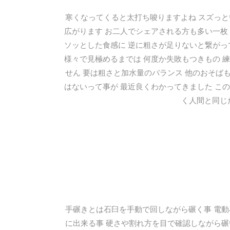
寒くなってくると太打ち唆りますよね スズっと
広がります お二人でシェアされる方も多い一枚
ソッとした食感に 逆に粗さが足りないと繋がっ
様々で見極めるまでは 何度か失敗もつきもの 
せん 要は粗さと加水量のバランス 他のおそば
はないって事が 最近良くわかってきました こ
く人間と同じ
手碾きとは石臼を手動で回しながら碾く事 電動
に出来る事 硬さや割れ方を目で確認しながら碾