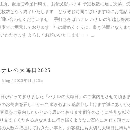
住所、配達ご希望日時を、お伝え願います 予定枚数に達し次第、
定枚数となり終了いたします どうぞお時間ございます時にお電話
問い合わせくださいませ 手打ちそばハナレ ハナレの年越し蕎麦2
蕎麦でご用意しております一年の締めくくりに、良き時間となりま
いただきます よろしくお願いいたします ・・
ハナレの大晦日2025
blog
2025年11月23日
この日がやって参りました「ハナレの大晦日」のご案内をさせて頂きま
レのお蕎麦を召し上がって頂き心より感謝申し上げます誠にありが
お客様をご案内したいという思いでおります例年のように特別な献
り支えてくださるみなさまに行き届くようなご案内にさせて頂きま
度の人数を把握しておきたい事と、お客様にも大切な大晦日に待ち