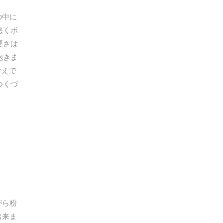
の中に
悪くボ
硬さは
飽きま
考えで
つくづ
がら粉
出来ま