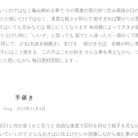
いくのではなく噛み締める事で その蕎麦の実の持つ甘み風味が口
 ただ粗いだけではなく、適度な粗さが肝心で 粗すぎれば繋がりが
てはいても甘みなどは 感じにくくなります 各品種によって大きさ
練り上げた時に「いいぞ」と思っても 茹でたら違ったり⋯面白くて
も同じで、ざる(丸抜き細碾き)、玄びき、 粗びきそば、全種が同じ
の子にはこう接する、この子はこれが好き そんな事を考えながら、
だと思いながら 毎日悪戦苦闘します
手碾き
blog
2025年11月4日
石臼と何が違うかと言うと 自由な速度で石臼を回せて様子を見な
いていくので どんなおそばに仕上げたいか想像しながら進む事が