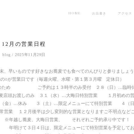
HOME
お品書き
アクセス
12月の営業日程
blog
2025年11月29日
末、早いものです好きなお蕎麦でも食べてのんびりと参りましょう
真の○が営業日です（毎週火曜、水曜・第１第３月曜 定休日）
ため ご予約は１３時半のみ受付 ２８（日）…臨時
蕎麦店頭お渡しのみ ３１（水）…大晦日特別営業 １月初めの
（金）…休み ３（土）…限定メニューにて特別営業 ４（日
常営業 １２月後半は少し変則的な営業となりますご不明点など
せ ※年越し蕎麦、大晦日営業、 それぞれご予約承り中です
 年明けて３日４日は、限定メニューにて特別営業を予定して