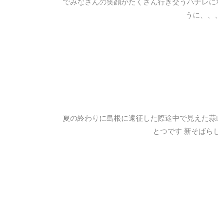
でみなさんの笑顔がたくさん行き交うハナレに
うに、、
夏の終わりに島根に遠征した際途中で見えた蒜山
とつです 新そばら