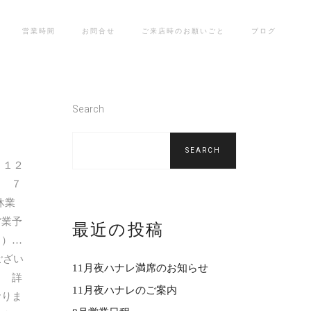
営業時間
お問合せ
ご来店時のお願いごと
ブログ
Search
SEARCH
 １２
 ７
休業
営業予
最近の投稿
）…
ござい
11月夜ハナレ満席のお知らせ
！ 詳
11月夜ハナレのご案内
おりま