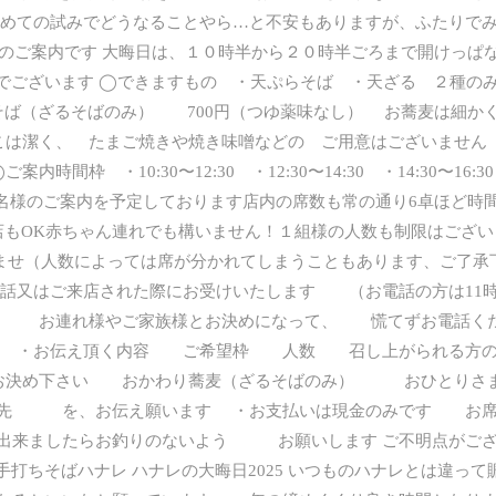
初めての試みでどうなることやら…と不安もありますが、ふたりで
のご案内です 大晦日は、１０時半から２０時半ごろまで開けっぱ
でございます ◯できますもの ・天ぷらそば ・天ざる ２種の
そば（ざるそばのみ） 700円（つゆ薬味なし） お蕎麦は細か
こは潔く、 たまご焼きや焼き味噌などの ご用意はございません
枠 ・10:30〜12:30 ・12:30〜14:30 ・14:30〜16:3
枠16名様〜20名様のご案内を予定しております店内の席数も常の通り6卓ほど時
店もOK赤ちゃん連れでも構いません！１組様の人数も制限はござい
ませ（人数によっては席が分かれてしまうこともあります、ご了承
話又はご来店された際にお受けいたします （お電話の方は11時
 お連れ様やご家族様とお決めになって、 慌てずお電話く
！ ・お伝え頂く内容 ご希望枠 人数 召し上がられる方
決め下さい おかわり蕎麦（ざるそばのみ） おひとりさ
先 を、お伝え願います ・お支払いは現金のみです お席
来ましたらお釣りのないよう お願いします ご不明点がござ
ちそばハナレ ハナレの大晦日2025 いつものハナレとは違って