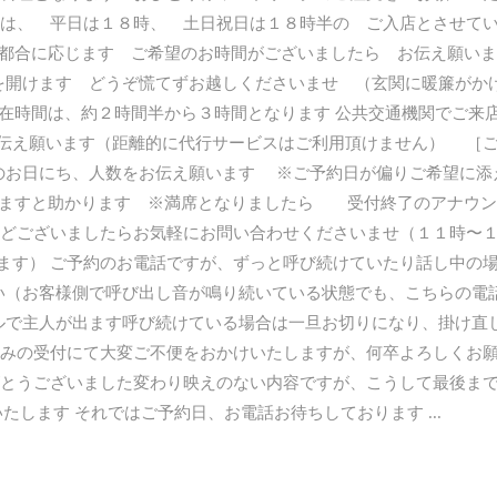
間は、 平日は１８時、 土日祝日は１８時半の ご入店とさせて
都合に応じます ご希望のお時間がございましたら お伝え願いま
を開けます どうぞ慌てずお越しくださいませ （玄関に暖簾がか
在時間は、約２時間半から３時間となります 公共交通機関でご来
伝え願います（距離的に代行サービスはご利用頂けません） ［
のお日にち、人数をお伝え願います ※ご予約日が偏りご希望に添
ますと助かります ※満席となりましたら 受付終了のアナウン
どございましたらお気軽にお問い合わせくださいませ（１１時〜
ます） ご予約のお電話ですが、ずっと呼び続けていたり話し中の
い（お客様側で呼び出し音が鳴り続いている状態でも、こちらの電
ルで主人が出ます呼び続けている場合は一旦お切りになり、掛け直
みの受付にて大変ご不便をおかけいたしますが、何卒よろしくお
がとうございました変わり映えのない内容ですが、こうして最後ま
いたします それではご予約日、お電話お待ちしております