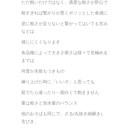
ただ粗いだけではなく、適度な粗さが肝心で
粗すぎれば繋がりが悪くボソッとした食感に
逆に粗さが足りないと繋がってはいても甘み
などは
感じにくくなります
各品種によって大きさ硬さは様々で見極める
までは
何度か失敗もつきもの
練り上げた時に「いいぞ」と思っても
茹でたら違ったり⋯面白くて飽きません
要は粗さと加水量のバランス
他のおそばも同じで、ざる(丸抜き細碾き)、
玄びき、