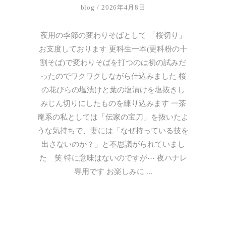
blog
2026年4月8日
夜用の季節の変わりそばとして 「桜切り」
お支度しております 更科生一本(更科粉の十
割そば)で変わりそばを打つのは初の試みだ
ったのでワクワクしながら仕込みました 桜
の花びらの塩漬けと葉の塩漬けを塩抜きし
みじん切りにしたものを練り込みます 一茶
庵系の私としては「伝家の宝刀」を抜いたよ
うな気持ちで、妻には「なぜ持っている技を
出さないのか？」と不思議がられていまし
た 笑 特に意味はないのですが⋯ 夜ハナレ
専用です お楽しみに