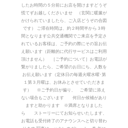
したお時間の５分前にお店を開けますどうぞ
慌てずお越しくださいませ （玄関に暖簾が
かけられていましたら、ご入店どうぞの合図
です） ご滞在時間は、約２時間半から３時
間となります公共交通機関でご来店を予定さ
れているお客様は、ご予約の際にその旨お伝
え願います（距離的に代行サービスはご利用
頂けません） ［ご予約について］お電話が
繋がりましたら、ご希望のお日にち、人数を
お伝え願います（定休日の毎週火曜水曜･第
１第３月曜は、お休みとさせていただきま
す） ※ご予約日が偏り、 ご希望に添え
ない場合もございます 何日か候補があり
ますと助かります ※満席となりました
ら ストーリーにてお知らせいたします、
お電話も受付終了のアナウンスへと切り替わ