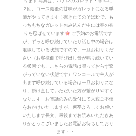
ります 写真は、ハナレのガレット・春 年に
２回、コース最後の甘味がガレットになる季
節がやってきます！碾きたてのそば粉で、も
っちもちなガレット包み込んだ中には春の香
りを忍ばせています
ご予約のお電話です
が、ずっと呼び続けていたり話し中の場合は
混線している状態ですので、一旦お切りくだ
さい（お客様側で呼び出し音が鳴り続いてい
る状態でも、こちらの電話は鳴っておらず繋
がっていない状態です）ワンコールで主人が
出ます呼び続けている場合は一旦お切りにな
り、掛け直していただいた方が繋がりやすく
なります お電話のみの受付にて大変ご不便
をおかけいたしますが、何卒よろしくお願い
いたします長文、最後までお読みいただきあ
りがとうございましたお電話お待ちしており
ます・・