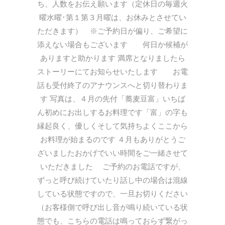
ち、人数をお伝え願います（定休日の毎週火
曜水曜･第１第３月曜は、お休みとさせてい
ただきます） ※ご予約日が偏り、ご希望に
添えない場合もございます 何日か候補が
ありますと助かります 満席となりましたら
ストーリーにてお知らせいたします お電
話も受付終了のアナウンスへと切り替わりま
す 写真は、４月の先付「蕎麦豆富」いちば
ん初めにお出しするお料理です「富」の字も
縁起良く、優しくそして気持ちよくここから
お料理が始まるのです ４月もありがとうご
ざいましたおかげでいい時間をご一緒させて
いただきました ご予約のお電話ですが、
ずっと呼び続けていたり話し中の場合は混線
している状態ですので、一旦お切りください
（お客様側で呼び出し音が鳴り続いている状
態でも、こちらの電話は鳴っておらず繋がっ