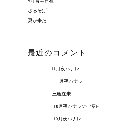
8月営業日程
ざるそば
夏が来た
最近のコメント
usp_troi
on
11月夜ハナレ
usp_umoi
on
11月夜ハナレ
usp_oioi
on
三瓶在来
usp_mtoi
on
10月夜ハナレのご案内
usp_anoi
on
10月夜ハナレ