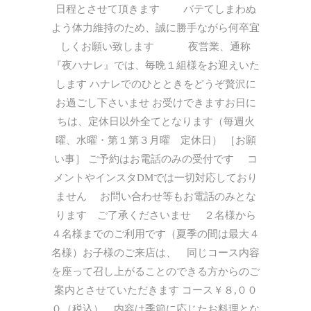
日程とさせて頂きます バテてしまわぬ
よう体力維持のため、誠に勝手ながら何卒宜
しくお願い致します 夜営業、通称
『夜ハナレ』では、毎晩１組様をお迎えいた
します ハナレでのひとときをどうぞ贅沢に
お過ごし下さいませ お受けできますお日に
ちは、定休日以外全てとなります（毎週火
曜、水曜・第１第３月曜 定休日） ［お願
い事］ ご予約はお電話のみの受付です コ
メントやインスタDMでは一切対応しており
ません お問い合わせ等もお電話のみとな
ります ご了承くださいませ ２名様から
４名様までのご利用です（夏季の間は最大４
名様）お子様のご来店は、 同じコース内容
を座って召し上がることのできる方からのご
案内とさせていただきます コース￥８,００
０（税込） 内容は季節に応じたお料理とな