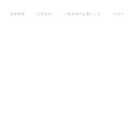
営業時間
お問合せ
ご来店時のお願いごと
ブログ