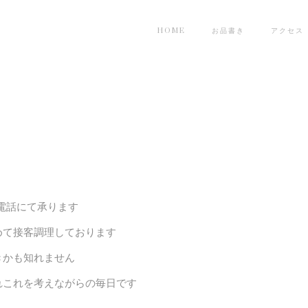
HOME
お品書き
アクセス
お電話にて承ります
めて接客調理しております
きかも知れません
れこれを考えながらの毎日です