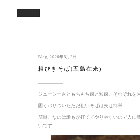
Blog
2026年6月2日
粗びきそば(五島在来)
ジューシーさともちもち感と粒感、それぞれを
固くバサついたただ粗いそばは実は簡単
簡単、なのは誰もが打ててやりやすいので人
いです