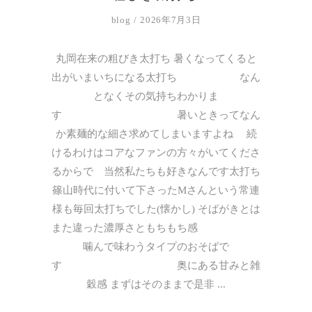
blog
2026年7月3日
丸岡在来の粗びき太打ち 暑くなってくると
出がいまいちになる太打ち なん
となくその気持ちわかりま
す 暑いときってなん
か素麺的な細さ求めてしまいますよね 続
けるわけはコアなファンの方々がいてくださ
るからで 当然私たちも好きなんです太打ち
篠山時代に付いて下さったМさんという常連
様も毎回太打ちでした(懐かし) そばがきとは
また違った濃厚さともちもち感
噛んで味わうタイプのおそばで
す 奥にある甘みと雑
穀感 まずはそのままで是非