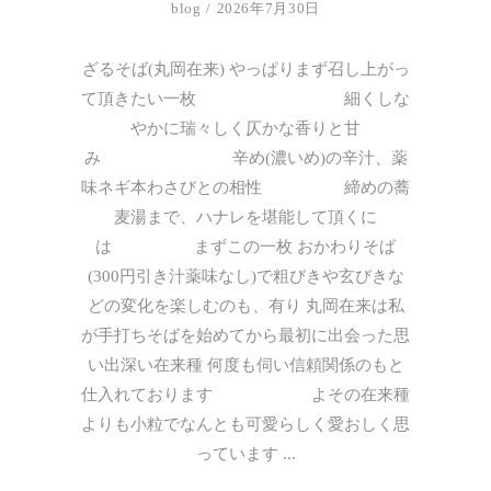
blog
2026年7月30日
ざるそば(丸岡在来) やっぱりまず召し上がっ
て頂きたい一枚 細くしな
やかに瑞々しく仄かな香りと甘
み 辛め(濃いめ)の辛汁、薬
味ネギ本わさびとの相性 締めの蕎
麦湯まで、ハナレを堪能して頂くに
は まずこの一枚 おかわりそば
(300円引き汁薬味なし)で粗びきや玄びきな
どの変化を楽しむのも、有り 丸岡在来は私
が手打ちそばを始めてから最初に出会った思
い出深い在来種 何度も伺い信頼関係のもと
仕入れております よその在来種
よりも小粒でなんとも可愛らしく愛おしく思
っています